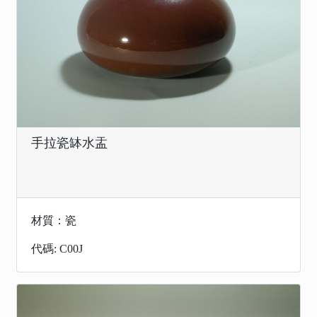
手拉瓷缽水盂
材質：瓷
代碼: C00J