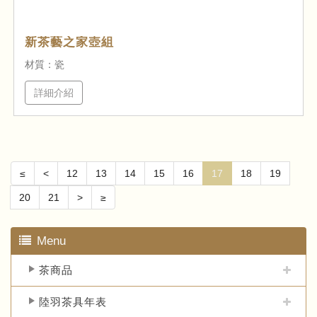
新茶藝之家壺組
材質：瓷
詳細介紹
≤
<
12
13
14
15
16
17
18
19
20
21
>
≥
Menu
茶商品
陸羽茶具年表