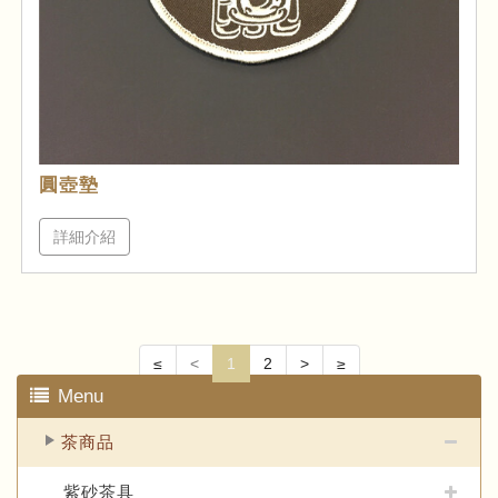
圓壺墊
詳細介紹
≤
<
1
2
>
≥
Menu
茶商品
紫砂茶具