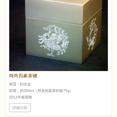
時尚四象茶罐
材質：鋁合金
容積：約300ml（球形烏龍茶約裝75g）
2012年春開發
詳細介紹