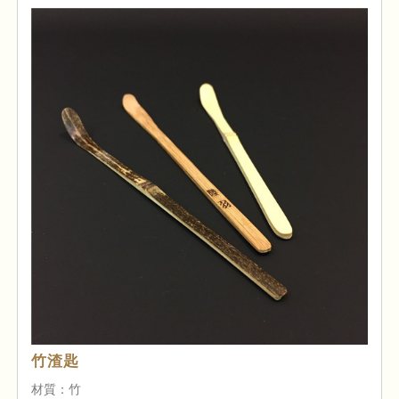
竹渣匙
材質：竹