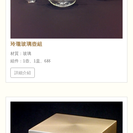
玲瓏玻璃壺組
材質：玻璃
組件：1壺、1盅、6杯
詳細介紹