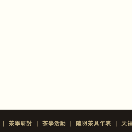
｜
茶學研討
｜
茶學活動
｜
陸羽茶具年表
｜
天