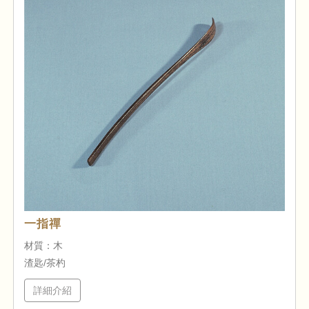
一指禪
材質：木
渣匙/茶杓
詳細介紹