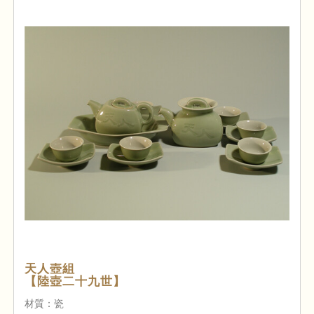
天人壺組
【陸壺二十九世】
材質：瓷