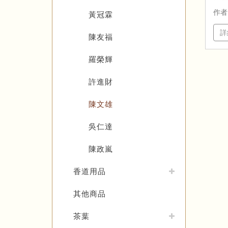
作者
黃冠霖
詳
陳友福
羅榮輝
許進財
陳文雄
吳仁達
陳政嵐
香道用品
其他商品
茶葉