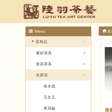
Menu
首
茶商品
紫砂茶具
瓷器茶具
名家壺
徐水源
王文玉
黃冠綸
潑