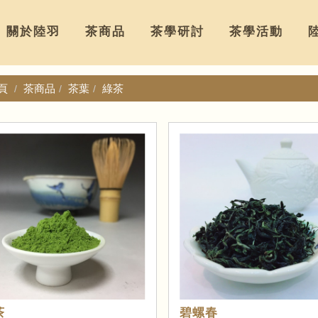
關於陸羽
茶商品
茶學研討
茶學活動
頁
茶商品
茶葉
綠茶
茶
碧螺春