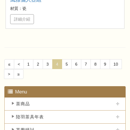
材質：瓷
詳細介紹
≤
<
1
2
3
4
5
6
7
8
9
10
>
≥
Menu
茶商品
陸羽茶具年表
茶學研討