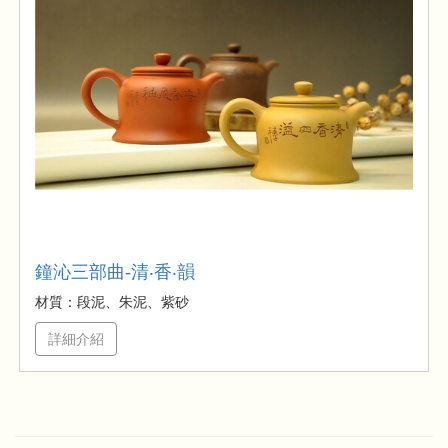
鐘沁三部曲-清‧香‧韻
材質：段泥、朱泥、紫砂
詳細介紹