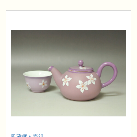
風雅儷人壺組