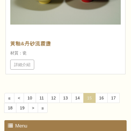
黃釉&丹砂流霞盞
材質：瓷
詳細介紹
≤
<
10
11
12
13
14
15
16
17
18
19
>
≥
Menu