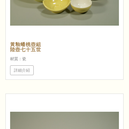
黃釉蟠桃壺組
陸壺七十五世
材質：瓷
詳細介紹