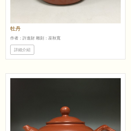
牡丹
作者：許進財 雕刻：巫秋寬
詳細介紹