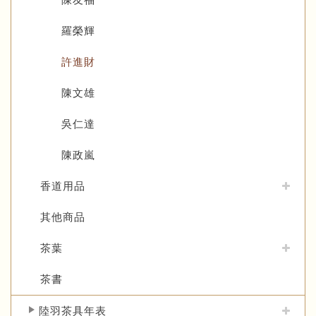
羅榮輝
許進財
陳文雄
吳仁達
陳政嵐
香道用品
其他商品
茶葉
茶書
陸羽茶具年表