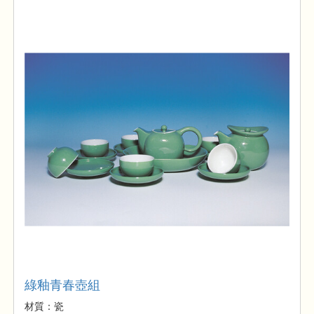
綠釉青春壺組
材質：瓷