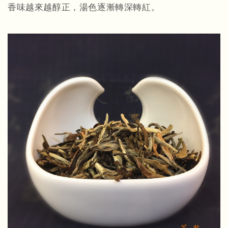
香味越來越醇正，湯色逐漸轉深轉紅。