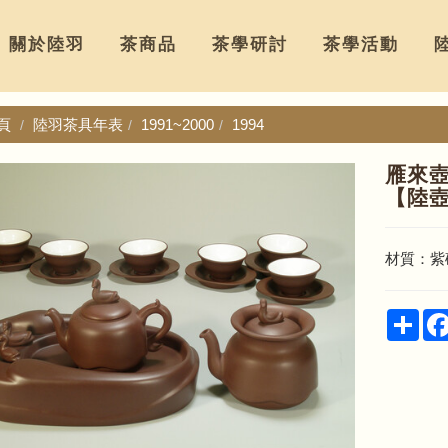
關於陸羽
茶商品
茶學研討
茶學活動
頁
陸羽茶具年表
1991~2000
1994
雁來
【陸
材質：紫
Sha