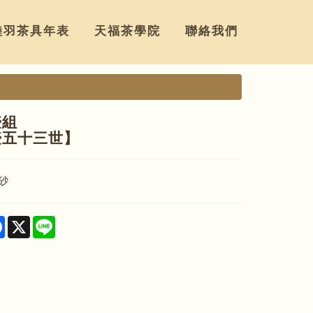
陸羽茶具年表
天福茶學院
聯絡我們
壺組
壺五十三世】
砂
re
Facebook
X
Line