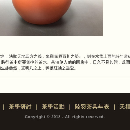
六角，法取天地四方之義，象觀氣吞百川之勢』，刻在水盂上面的詩句道
，將行茶中所要倒掉的茶水、茶渣倒入他的圓腹中，日久不見其污，反
顯生趣盎然，置明几之上，獨獲紅袖之垂愛。
｜
茶學研討
｜
茶學活動
｜
陸羽茶具年表
｜
天
Copyright © 2018 . All rights reserved.