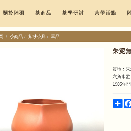
關於陸羽
茶商品
茶學研討
茶學活動
頁
茶商品
紫砂茶具
單品
朱泥
質地：朱
六角水盂
1985年
Sha