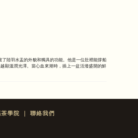
破了陸羽水盂的外貌和獨具的功能。他是一位肚裡能撐船
而越顯溫潤光澤。當心血來潮時，插上一盆活潑盛開的鮮
福茶學院
｜
聯絡我們