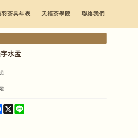
陸羽茶具年表
天福茶學院
聯絡我們
無字水盂
泥
開發
re
Facebook
X
Line