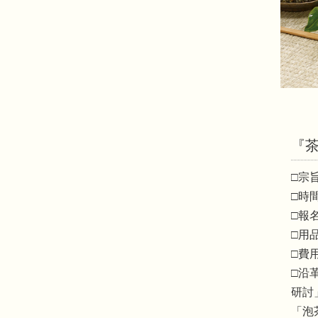
『
□宗
□時間
□報
□用
□費
□沿
研討
「泡