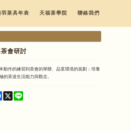
陸羽茶具年表
天福茶學院
聯絡我們
與茶會研討
本動作的練習到茶會的舉辦、品茗環境的規劃；培養
極的茶道生活能力與觀念。
re
Facebook
X
Line