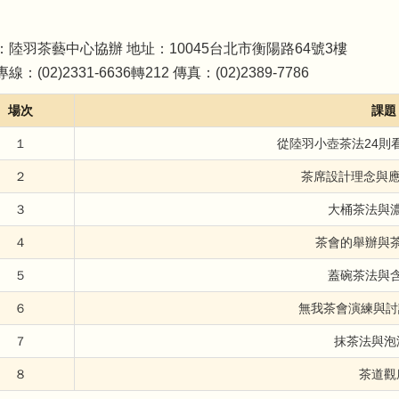
：陸羽茶藝中心協辦 地址：10045台北市衡陽路64號3樓
線：(02)2331-6636轉212 傳真：(02)2389-7786
場次
課題
１
從陸羽小壺茶法24則
２
茶席設計理念與應
３
大桶茶法與
４
茶會的舉辦與
５
蓋碗茶法與
６
無我茶會演練與討
７
抹茶法與泡
８
茶道觀