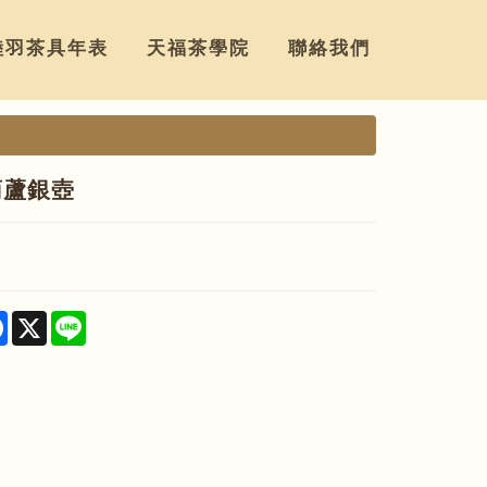
陸羽茶具年表
天福茶學院
聯絡我們
葫蘆銀壺
re
Facebook
X
Line