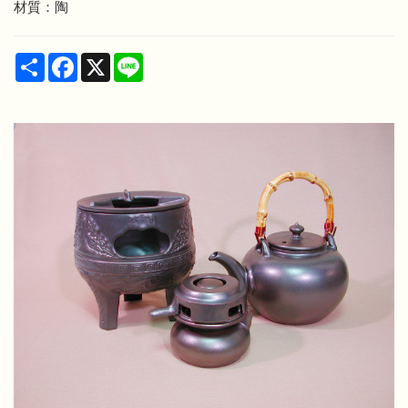
材質：陶
Share
Facebook
X
Line