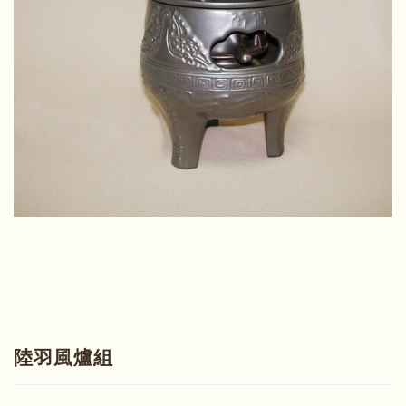
陸羽風爐組