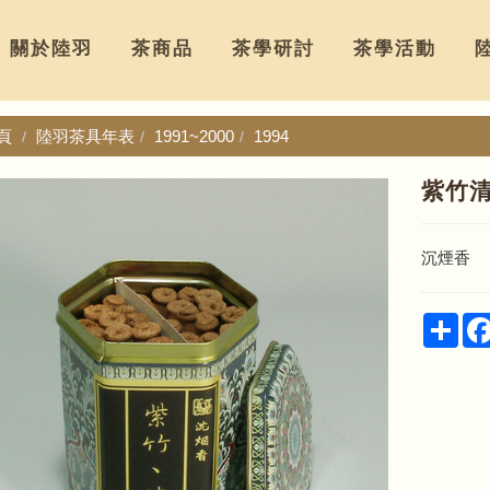
關於陸羽
茶商品
茶學研討
茶學活動
頁
陸羽茶具年表
1991~2000
1994
紫竹
沉煙香
Sha