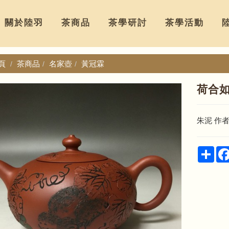
關於陸羽
茶商品
茶學研討
茶學活動
頁
茶商品
名家壺
黃冠霖
荷合
朱泥 作
Sha