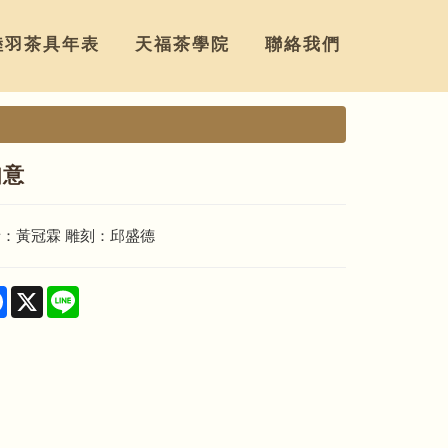
陸羽茶具年表
天福茶學院
聯絡我們
如意
者：黃冠霖 雕刻：邱盛德
re
Facebook
X
Line