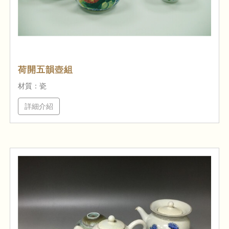
荷開五韻壺組
材質：瓷
詳細介紹