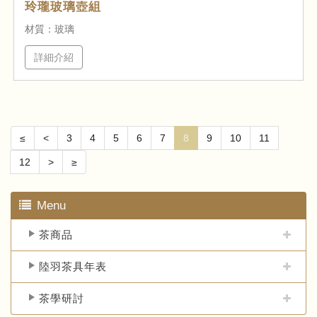
玲瓏玻璃壺組
材質：玻璃
詳細介紹
≤
<
3
4
5
6
7
8
9
10
11
12
>
≥
Menu
茶商品
陸羽茶具年表
茶學研討