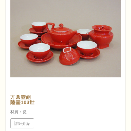
方圓壺組
陸壺103世
材質：瓷
詳細介紹