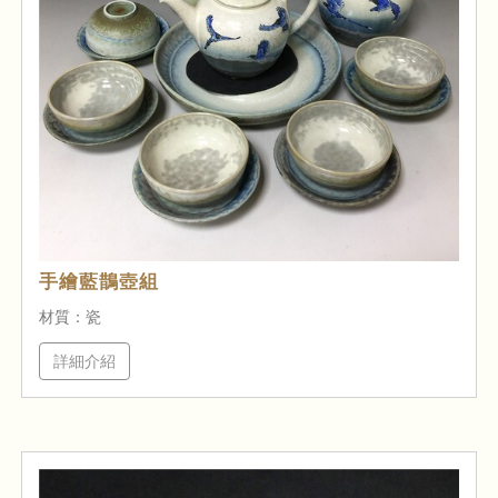
手繪藍鵲壺組
材質：瓷
詳細介紹