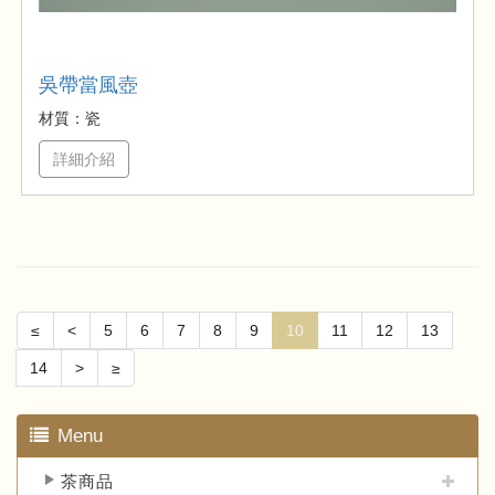
吳帶當風壺
材質：瓷
詳細介紹
≤
<
5
6
7
8
9
10
11
12
13
14
>
≥
Menu
茶商品