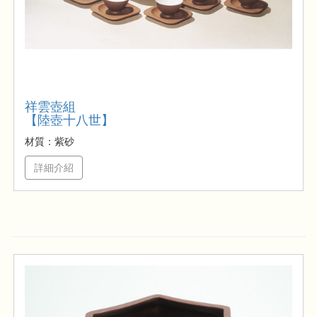
祥雲壺組
【陸壺十八世】
材質：紫砂
詳細介紹