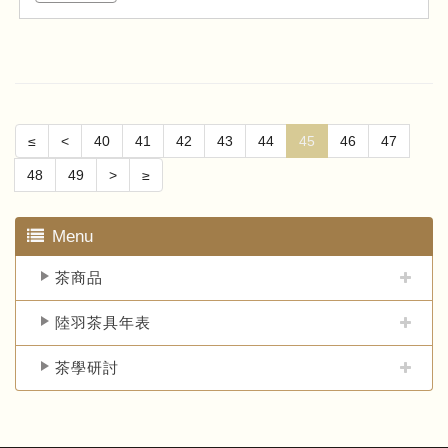
≤
<
40
41
42
43
44
45
46
47
48
49
>
≥
Menu
茶商品
陸羽茶具年表
茶學研討