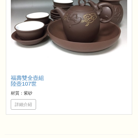
福壽雙全壺組
陸壺107世
材質：紫砂
詳細介紹