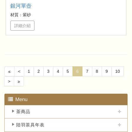
銀河單壺
材質：紫砂
詳細介紹
≤
<
1
2
3
4
5
6
7
8
9
10
>
≥
Menu
茶商品
陸羽茶具年表