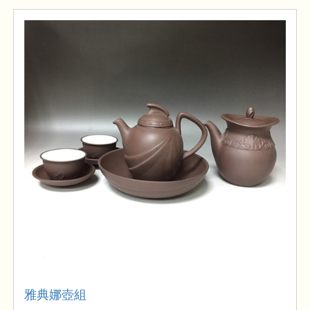
雅典娜壺組