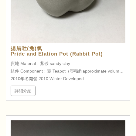
揚眉吐(兔)氣
Pride and Elation Pot (Rabbit Pot)
質地 Material：紫砂 sandy clay
組件 Component：壺 Teapot（容積約approximate volume 210cc ）
2010年冬開發 2010 Winter Developed
詳細介紹