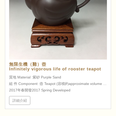
無限生機（雞）壺
Infinitely vigorous life of rooster teapot
質地 Material :紫砂 Purple Sand
組 件 Component :壺 Teapot (容積約approximate volume 220cc )
2017年春開發2017 Spring Developed
詳細介紹