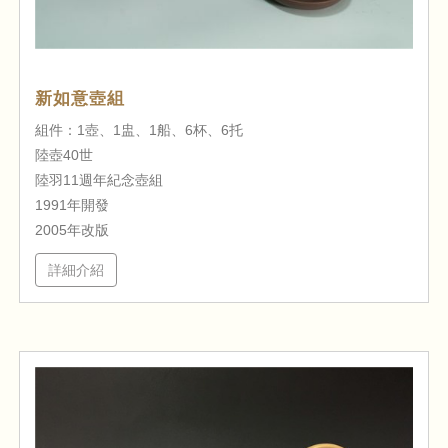
新如意壺組
組件：1壺、1盅、1船、6杯、6托
陸壺40世
陸羽11週年紀念壺組
1991年開發
2005年改版
詳細介紹