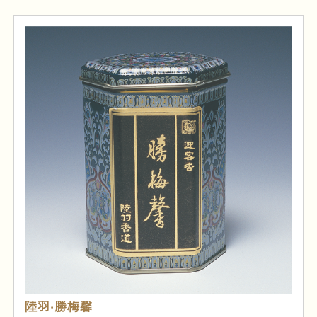
陸羽‧勝梅馨