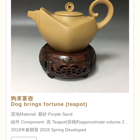
狗來富壺
Dog brings fortune (teapot)
質地Material: 紫砂 Purple Sand
組件 Component :壺 Teapot(容積約approximate volume 230cc )
2018年春開發 2018 Spring Developed