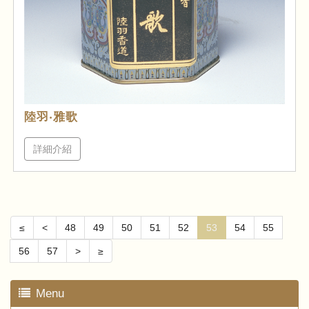
陸羽‧雅歌
詳細介紹
≤
<
48
49
50
51
52
53
54
55
56
57
>
≥
Menu