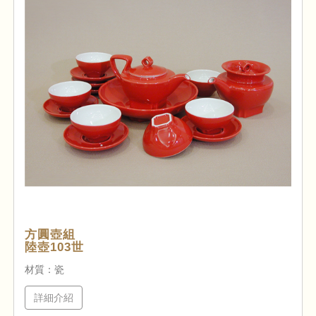
方圓壺組
陸壺103世
材質：瓷
詳細介紹