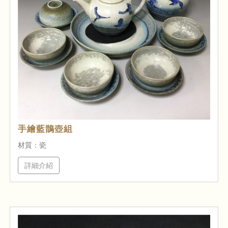
手繪藍鵲壺組
材質：瓷
詳細介紹