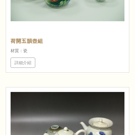
荷開五韻壺組
材質：瓷
詳細介紹