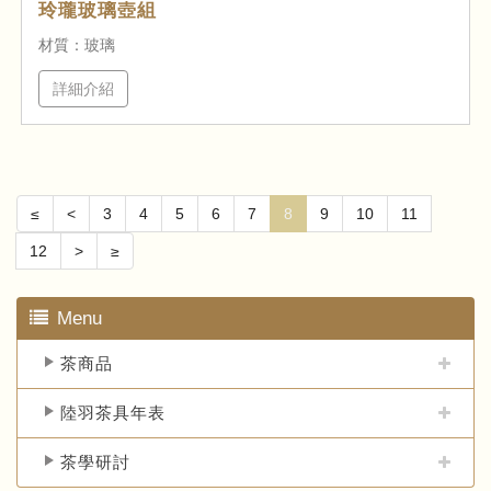
玲瓏玻璃壺組
材質：玻璃
詳細介紹
≤
<
3
4
5
6
7
8
9
10
11
12
>
≥
Menu
茶商品
陸羽茶具年表
茶學研討