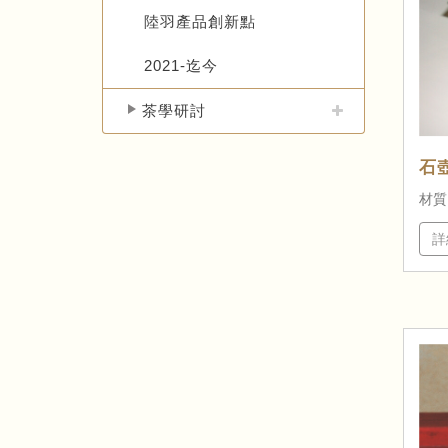
陸羽產品創新點
2021-迄今
茶學研討
石
材質
詳