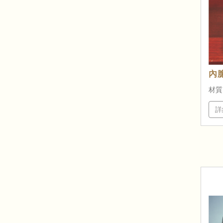
內
材質
詳