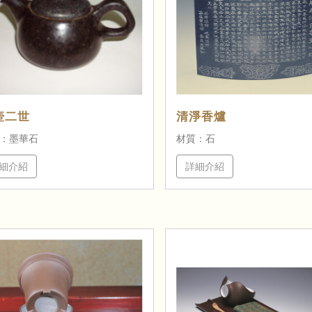
壺二世
清淨香爐
：墨華石
材質：石
細介紹
詳細介紹