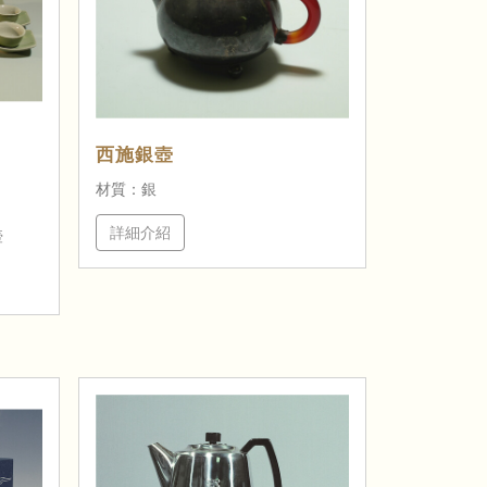
西施銀壺
材質：銀
詳細介紹
壺