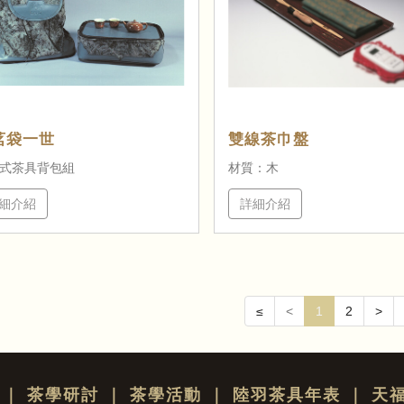
茗袋一世
雙線茶巾盤
式茶具背包組
材質：木
細介紹
詳細介紹
≤
<
1
2
>
｜
茶學研討
｜
茶學活動
｜
陸羽茶具年表
｜
天