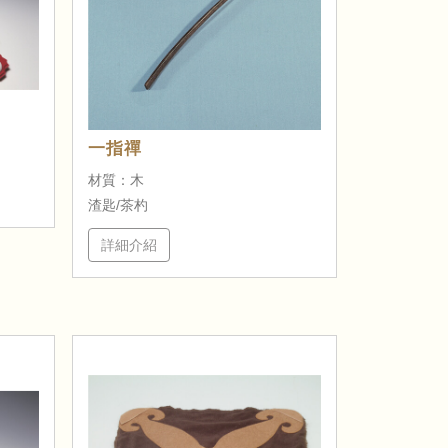
一指禪
材質：木
渣匙/茶杓
詳細介紹