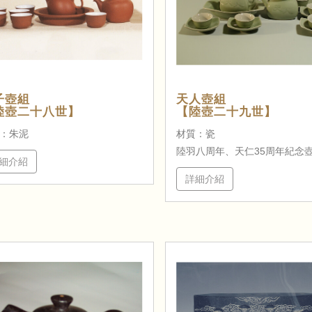
子壺組
天人壺組
陸壺二十八世】
【陸壺二十九世】
：朱泥
材質：瓷
陸羽八周年、天仁35周年紀念
細介紹
詳細介紹