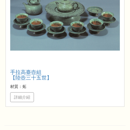
手拉高臺壺組
【陸壺三十五世】
材質：炻
詳細介紹