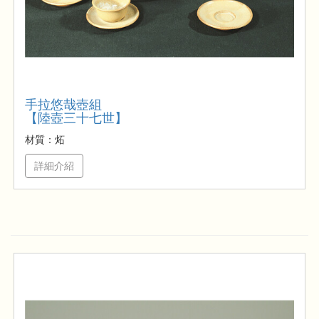
手拉悠哉壺組
【陸壺三十七世】
材質：炻
詳細介紹