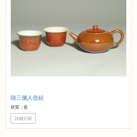
陸三儷人壺組
材質：瓷
詳細介紹