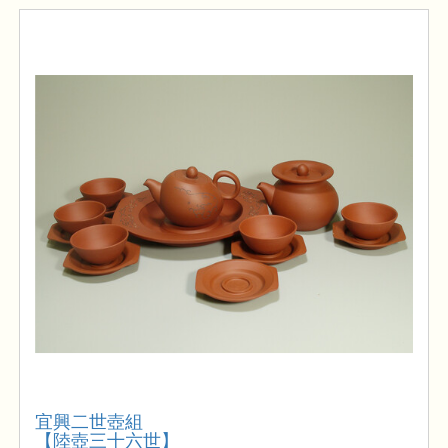
宜興二世壺組
【陸壺三十六世】