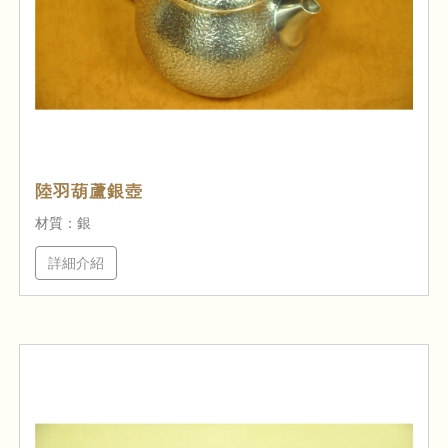
陸羽葫蘆銀壺
材質：銀
詳細介紹