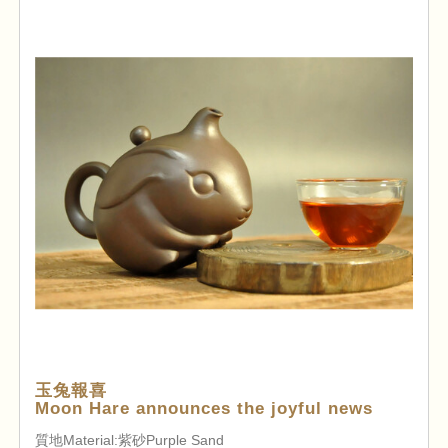
玉兔報喜
Moon Hare announces the joyful news
質地Material:紫砂Purple Sand