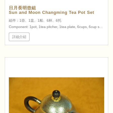
日月長明壺組
Sun and Moon Changming Tea Pot Set
組件：1壺、1盅、1船、6杯、6托
Component: 1pot, 1tea pitcher, 1tea plate, 6cups, 6cup saucers
詳細介紹