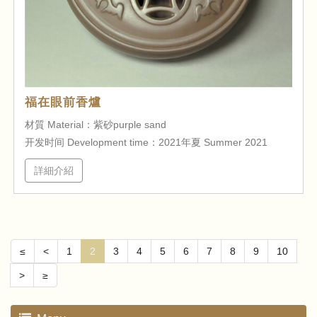
福在眼前香爐
材質 Material：紫砂purple sand
开发时间 Development time：2021年夏 Summer 2021
詳細介紹
≤
<
1
2
3
4
5
6
7
8
9
10
>
≥